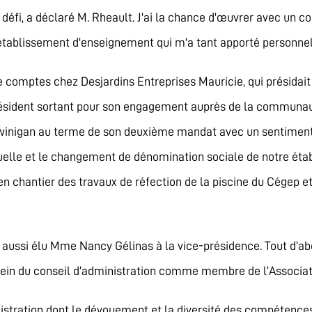
défi, a déclaré M. Rheault. J'ai la chance d'œuvrer avec un c
 établissement d'enseignement qui m'a tant apporté personne
de comptes chez Desjardins Entreprises Mauricie, qui présidait 
président sortant pour son engagement auprès de la communaut
awinigan au terme de son deuxième mandat avec un sentiment
elle et le changement de dénomination sociale de notre étab
en chantier des travaux de réfection de la piscine du Cégep e
a aussi élu Mme Nancy Gélinas à la vice-présidence. Tout d’
u sein du conseil d’administration comme membre de l’Associa
istration dont le dévouement et la diversité des compétenc