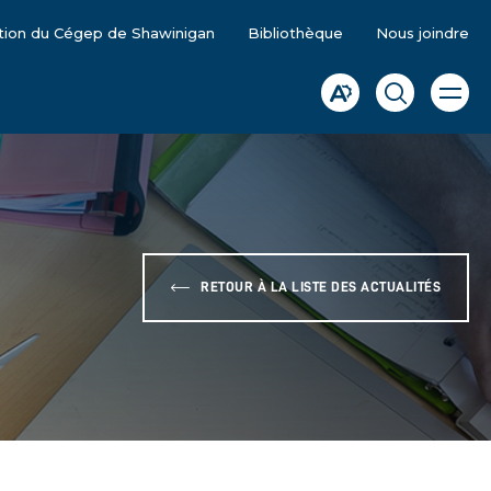
tion du Cégep de Shawinigan
Bibliothèque
Nous joindre
Ouvrir
Ouvrir
Ouvrir
la
la
la
naviga
du
barre
fenêtre
site
d'accessibilité.
de
recherche
RETOUR À LA LISTE DES ACTUALITÉS