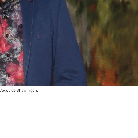
 Cégep de Shawinigan.