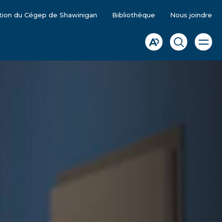
tion du Cégep de Shawinigan
Bibliothèque
Nous joindre
Ouvrir
Ouvrir
Ouvrir
la
la
la
naviga
du
barre
fenêtre
site
d'accessibilité.
de
recherche