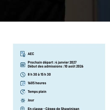
Cheminement :
AEC
Prochain départ : 4 janvier 2027
Début des admissions : 10 août 2026
8 h 30 à 15 h 30
Durée :
1605 heures
Temps plein
Jour
En classe - Cégep de Shawinigan