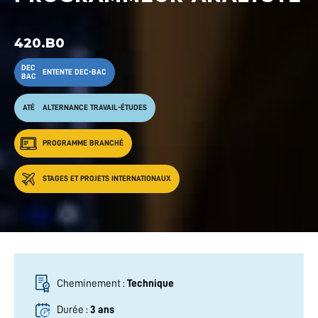
420.B0
DEC
ENTENTE DEC-BAC
BAC
ATÉ
ALTERNANCE TRAVAIL-ÉTUDES
PROGRAMME BRANCHÉ
STAGES ET PROJETS INTERNATIONAUX
Cheminement :
Technique
Durée :
3 ans