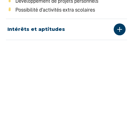
Développement de projets personnels
Possibilité d’activités extra scolaires
Intérêts et aptitudes
Conditions d’admission
BOURSE DE 7500 $
PAR AN
Bourse Parcours
ÉTUDIANT D'UN JOUR