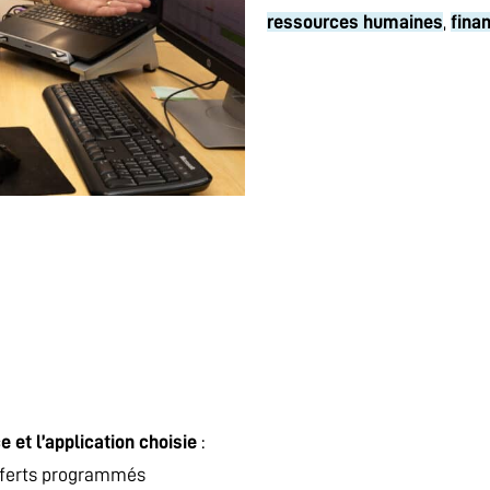
ressources humaines
,
fina
 et l’application choisie
:
nsferts programmés