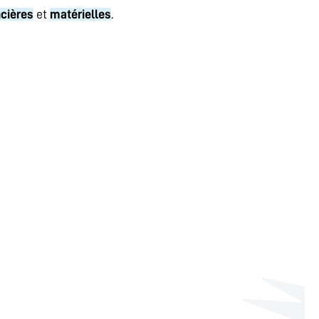
ncières
et
matérielles
.