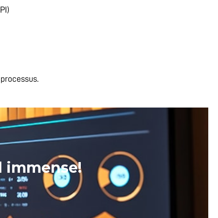
PI)
 processus.
el immense!