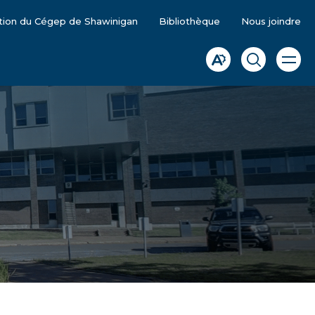
tion du Cégep de Shawinigan
Bibliothèque
Nous joindre
Ouvrir
Ouvrir
Ouvrir
la
la
la
naviga
du
barre
fenêtre
site
d'accessibilité.
de
recherche