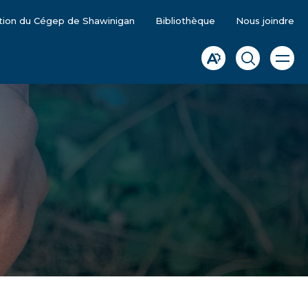
tion du Cégep de Shawinigan
Bibliothèque
Nous joindre
Ouvrir
Ouvrir
Ouvrir
la
la
la
naviga
du
barre
fenêtre
site
d'accessibilité.
de
recherche