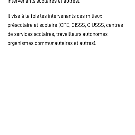
intervenants scolaires et autres).
Il vise à la fois les intervenants des milieux
préscolaire et scolaire (CPE, CISSS, CIUSSS, centres
de services scolaires, travailleurs autonomes,
organismes communautaires et autres).
Le but de ce programme est de former des agents
multiplicateurs qui pourront bonifier les interventions
des orthophonistes.
Pour ce faire, il veut lui permettre de développer la
compétence requise pour :
Analyser l’information relative à la
communication et au développement du langage
des enfants.