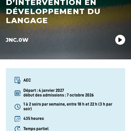
D’INTERVENTION EN
DÉVELOPPEMENT DU
LANGAGE
JNC.0W
Cheminement :
AEC
Départ : 4 janvier 2027
début des admissions : 7 octobre 2026
1 à 2 soirs par semaine, entre 18 h et 22 h (3 h par
soir)
Durée :
435 heures
Temps partiel