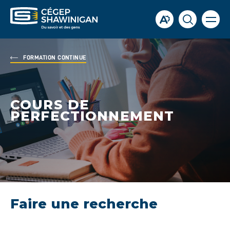
Ouvrir
Ouvrir
Ouvrir
la
la
la
naviga
du
barre
fenêtre
site
d'accessibilité.
de
FORMATION CONTINUE
recherch
COURS DE
PERFECTIONNEMENT
Faire une recherche