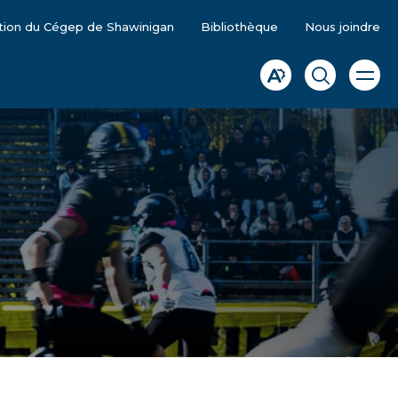
tion du Cégep de Shawinigan
Bibliothèque
Nous joindre
Ouvrir
Ouvrir
Ouvrir
la
la
la
naviga
du
barre
fenêtre
site
d'accessibilité.
de
recherche