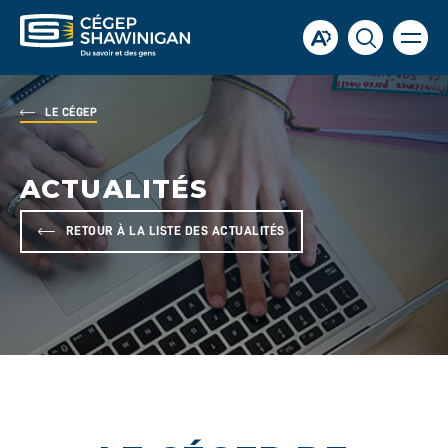
Ouvrir
Ouvrir
Ouvrir
la
la
la
naviga
du
barre
fenêtre
site
d'accessibilité.
de
LE CÉGEP
recherch
ACTUALITÉS
RETOUR À LA LISTE DES ACTUALITÉS