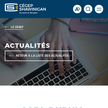
Ouvrir
Ouvrir
Ouvrir
la
la
la
naviga
du
barre
fenêtre
site
d'accessibilité.
de
LE CÉGEP
recherch
ACTUALITÉS
RETOUR À LA LISTE DES ACTUALITÉS