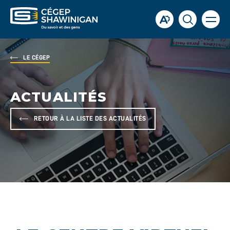
Ouvrir
Ouvrir
Ouvrir
la
la
la
naviga
du
barre
fenêtre
site
d'accessibilité.
de
LE CÉGEP
recherch
ACTUALITÉS
RETOUR À LA LISTE DES ACTUALITÉS