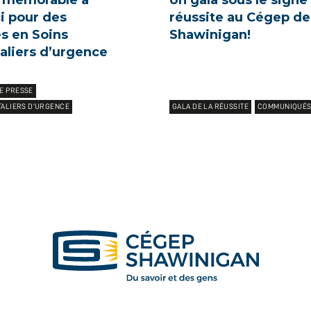
r mémorable à
Un gala sous le signe 
 pour des
réussite au Cégep de
s en Soins
Shawinigan!
aliers d’urgence
E PRESSE
TALIERS D’URGENCE
GALA DE LA RÉUSSITE
COMMUNIQUÉS