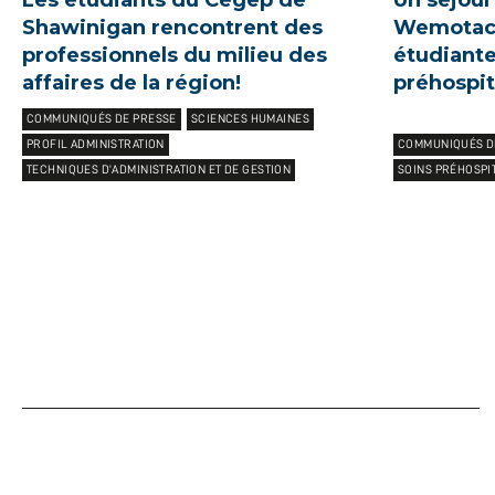
Les étudiants du Cégep de
Un séjou
Shawinigan rencontrent des
Wemotaci
professionnels du milieu des
étudiante
affaires de la région!
préhospit
COMMUNIQUÉS DE PRESSE
SCIENCES HUMAINES
PROFIL ADMINISTRATION
COMMUNIQUÉS D
TECHNIQUES D’ADMINISTRATION ET DE GESTION
SOINS PRÉHOSPI