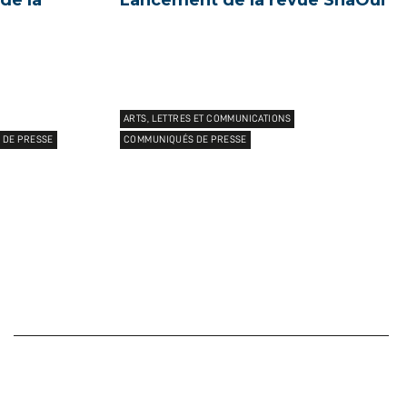
de la
Lancement de la revue ShaOui
ARTS, LETTRES ET COMMUNICATIONS
 DE PRESSE
COMMUNIQUÉS DE PRESSE