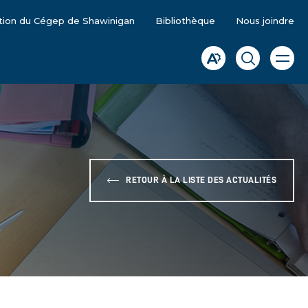
tion du Cégep de Shawinigan
Bibliothèque
Nous joindre
Ouvrir
Ouvrir
Ouvrir
la
la
la
naviga
du
barre
fenêtre
site
d'accessibilité.
de
recherche
RETOUR À LA LISTE DES ACTUALITÉS