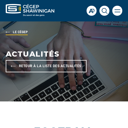
Ouvrir
Ouvrir
Ouvrir
la
la
la
naviga
du
barre
fenêtre
site
d'accessibilité.
de
LE CÉGEP
recherch
ACTUALITÉS
RETOUR À LA LISTE DES ACTUALITÉS