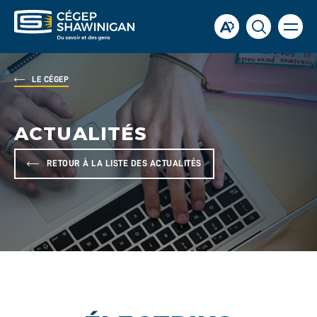
Ouvrir
Ouvrir
Ouvrir
la
la
la
naviga
du
barre
fenêtre
site
d'accessibilité.
de
LE CÉGEP
recherch
ACTUALITÉS
RETOUR À LA LISTE DES ACTUALITÉS