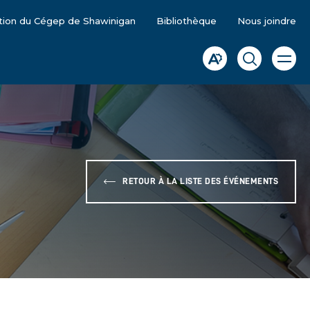
tion du Cégep de Shawinigan
Bibliothèque
Nous joindre
Ouvrir
Ouvrir
Ouvrir
la
la
la
naviga
du
barre
fenêtre
site
d'accessibilité.
de
recherche
RETOUR À LA LISTE DES ÉVÉNEMENTS