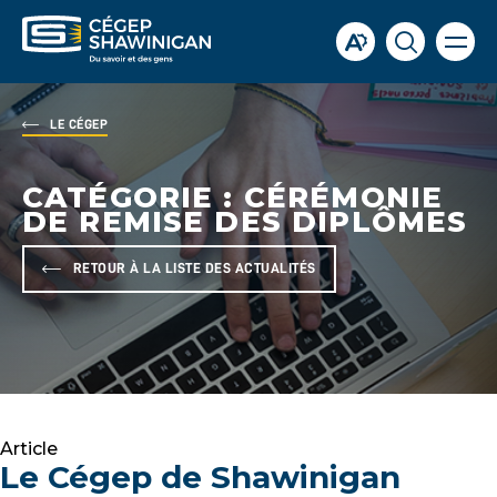
Ouvrir
Ouvrir
Ouvrir
la
la
la
naviga
du
barre
fenêtre
site
d'accessibilité.
de
LE CÉGEP
recherch
CATÉGORIE :
CÉRÉMONIE
DE REMISE DES DIPLÔMES
RETOUR À LA LISTE DES ACTUALITÉS
Article
Le Cégep de Shawinigan