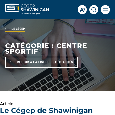
Ouvrir
Ouvrir
Ouvrir
la
la
la
naviga
du
barre
fenêtre
site
d'accessibilité.
de
LE CÉGEP
recherch
CATÉGORIE :
CENTRE
SPORTIF
RETOUR À LA LISTE DES ACTUALITÉS
Article
Le Cégep de Shawinigan