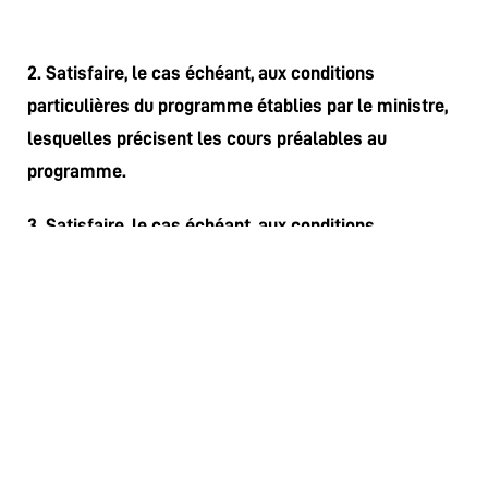
2. Satisfaire, le cas échéant, aux conditions
particulières du programme établies par le ministre,
lesquelles précisent les cours préalables au
programme.
3. Satisfaire, le cas échéant, aux conditions
particulières d’admission établies par le Cégep pour
chacun de ses programmes.
ADMISSIONS
→ Sessions automne et hiver
e
→ Ouvert au 2
tour