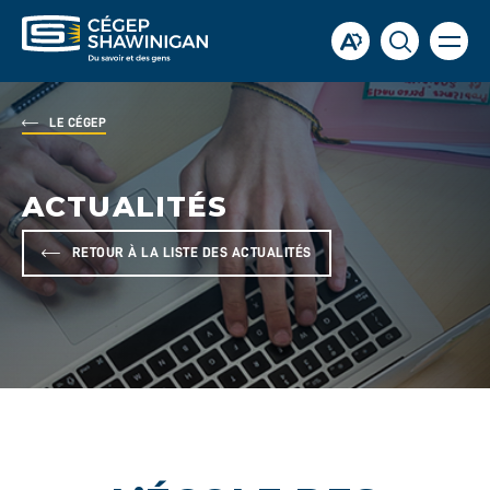
Ouvrir
Ouvrir
Ouvrir
la
la
la
naviga
du
barre
fenêtre
site
d'accessibilité.
de
LE CÉGEP
recherch
ACTUALITÉS
RETOUR À LA LISTE DES ACTUALITÉS