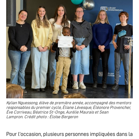
Kylian Nguessong, élève de première année, accompagné des mentors
responsables du premier cycle, Éliane Lévesque, Éléonore Provencher,
Ève Corriveau, Béatrice St-Onge, Aurélie Maurais et Sean
Lampron
.
Crédit photo : Éloïse Bergeron
Pour l’occasion, plusieurs personnes impliquées dans la