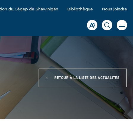
tion du Cégep de Shawinigan
Bibliothèque
Nous joindre
Ouvrir
Ouvrir
Ouvrir
la
la
la
naviga
du
barre
fenêtre
site
d'accessibilité.
de
recherche
RETOUR À LA LISTE DES ACTUALITÉS