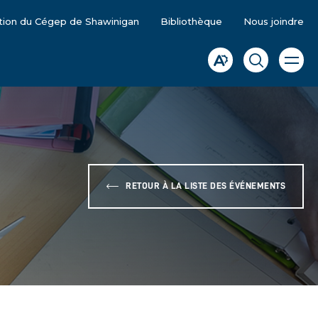
tion du Cégep de Shawinigan
Bibliothèque
Nous joindre
Ouvrir
Ouvrir
Ouvrir
la
la
la
naviga
du
barre
fenêtre
site
d'accessibilité.
de
recherche
RETOUR À LA LISTE DES ÉVÉNEMENTS