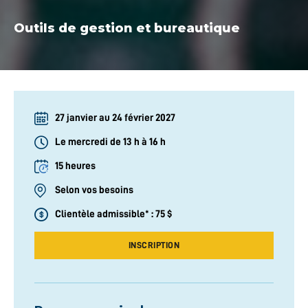
Outils de gestion et bureautique
27 janvier au 24 février 2027
Le mercredi de 13 h à 16 h
Durée :
15 heures
Selon vos besoins
Clientèle admissible* : 75 $
INSCRIPTION