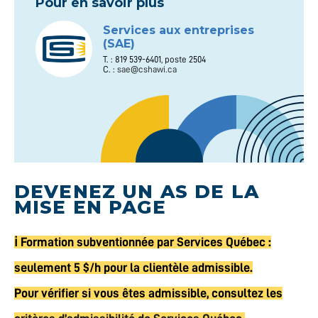
Pour en savoir plus
Services aux entreprises
(SAE)
T. : 819 539-6401, poste 2504
C. :
sae@cshawi.ca
DEVENEZ UN AS DE LA
MISE EN PAGE
ℹ️ Formation subventionnée par Services Québec :
seulement 5 $/h pour la clientèle admissible.
Pour vérifier si vous êtes admissible, consultez les